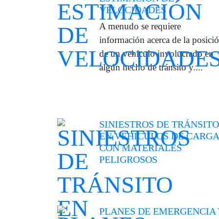
VELOCIDADES
A menudo se requiere
información acerca de la posici
de un vehículo involucrado en
algún hecho de tránsito y....
SINIESTROS DE TRÁNSITO
EN VEHICULOS DE CARGA
CON MATERIALES
PELIGROSOS
PLANES DE EMERGENCIA 