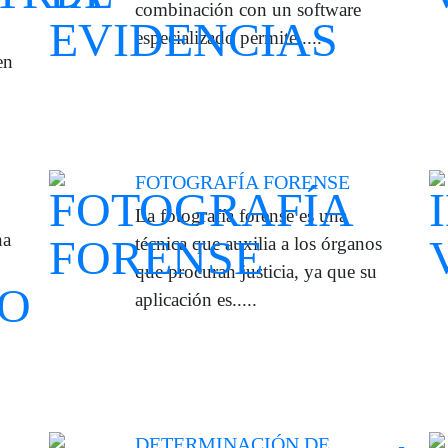
combinación con un software
especializado permite.....
en
FOTOGRAFÍA FORENSE
La fotografía forense es una
na
técnica que auxilia a los órganos
que procuran justicia, ya que su
aplicación es.....
DETERMINACIÓN DE