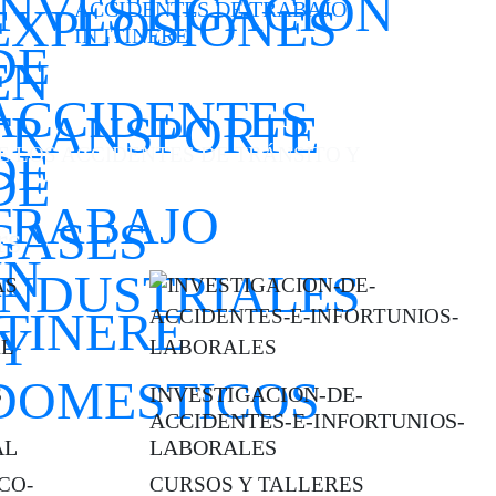
ACCIDENTES DE TRABAJO
IN ITINERE
E LOS ACCIDENTES DE TRÁNSITO Y
rs
S
INVESTIGACION-DE-
ACCIDENTES-E-INFORTUNIOS-
AL
LABORALES
CO-
CURSOS Y TALLERES