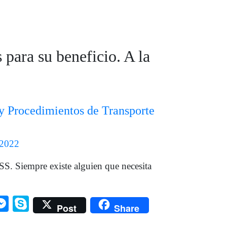
para su beneficio. A la
y Procedimientos de Transporte
 2022
S. Siempre existe alguien que necesita
edIn
hatsApp
Messenger
Skype
Post
Share