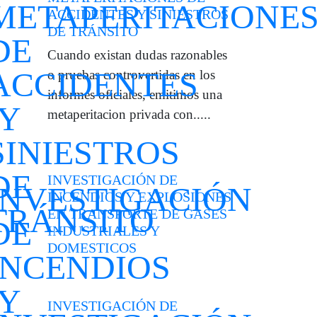
ACCIDENTES Y SINIESTROS
DE TRÁNSITO
Cuando existan dudas razonables
o pruebas controvertidas en los
informes oficiales, emitimos una
metaperitacion privada con.....
INVESTIGACIÓN DE
INCENDIOS Y EXPLOSIONES
EN TRANSPORTE DE GASES
INDUSTRIALES Y
DOMESTICOS
INVESTIGACIÓN DE