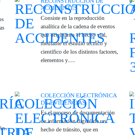
N
RECONSTRUCCIÓN DE
ACCIDENTES
Consiste en la reproducción
os
analítica de la cadena de eventos
as
que originaron el hecho vial,
mediante el estudio técnico y
científico de los distintos factores,
elementos y.....
COLECCIÓN ELECTRÓNICA
DE EVIDENCIAS
Es el proceso de documentación
de información digital de un
ión
hecho de tránsito, que en