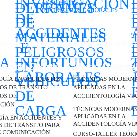
ACCIDENTES E
INFORTUNIOS LABORALES
S
CITACIONES Y ENTRENAMIENTOS EN EL ÁREA D
SINIESTROS A SU DISPOSICIÓN
ursos, Eventos,
Talleres y Webina
TÉCNICAS MODERNA
APLICADAS EN LA
ÍA EN ACCIDENTES Y
ACCIDENTOLOGÍA VI
S DE TRÁNSITO PARA
E COMUNICACIÓN
CURSO-TALLER TEÓRI