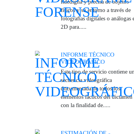
fidedigna y precisa de objetos
físicos y su entorno a través de
fotografías digitales o análogas 
2D para.....
INFORME TÉCNICO
VIDEOGRÁFICO
Este tipo de servicio contiene u
secuencia videográfica
documentada de todos los
elementos fácticos del dictamen
con la finalidad de.....
ESTIMACIÓN DE