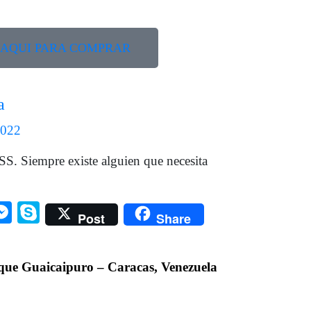
 AQUI PARA COMPRAR
a
2022
S. Siempre existe alguien que necesita
edIn
hatsApp
Messenger
Skype
Post
Share
que Guaicaipuro – Caracas, Venezuela