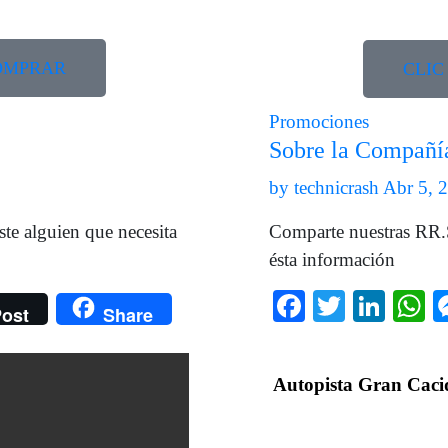
COMPRAR
CLIC
Promociones
Sobre la Compañí
by
technicrash
Abr 5, 
te alguien que necesita
Comparte nuestras RR.S
ésta información
ger
e
Facebook
Twitter
Link
W
ost
Share
Autopista Gran Caci