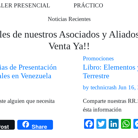
LER PRESENCIAL
PRÁCTICO
Noticias Recientes
es de nuestros Asociados y Aliados 
Venta Ya!!
Promociones
ias de Presentación
Libro: Elementos 
ales en Venezuela
Terrestre
by
technicrash
Jun 16,
te alguien que necesita
Comparte nuestras RR.S
ésta información
ger
e
Facebook
Twitter
Link
W
ost
Share