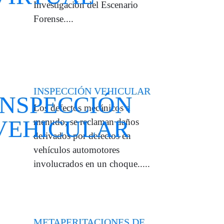
Investigación del Escenario
Forense....
INSPECCIÓN VEHICULAR
Los defectos mecánicos a
menudo, se reclaman daños
derivados por defectos en
vehículos automotores
involucrados en un choque.....
METAPERITACIONES DE