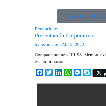
CLIC AQUI PARA 
Promociones
Presentación Corporativa
by
technicrash
Abr 5, 2022
Comparte nuestras RR.SS. Siempre exis
ésta información
Facebook
Twitter
LinkedIn
WhatsApp
Messen
Skyp
P