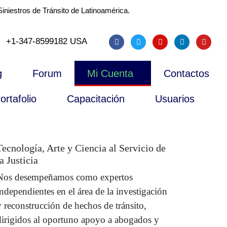
iniestros de Tránsito de Latinoamérica.
+1-347-8599182 USA
g
Forum
Mi Cuenta
Contactos
ortafolio
Capacitación
Usuarios
Tecnología, Arte y Ciencia al Servicio de
la Justicia
Nos desempeñamos como expertos
independientes en el área de la investigación
y reconstrucción de hechos de tránsito,
dirigidos al oportuno apoyo a abogados y