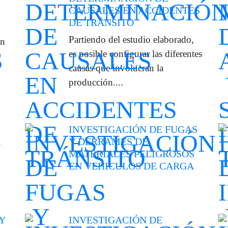
CAUSALES EN ACCIDENTES
DE TRÁNSITO
Partiendo del estudio elaborado,
ón
es posible configurar las diferentes
causas que involucran la
producción....
INVESTIGACIÓN DE FUGAS
Y DERRAMES DE
MATERIALES PELIGROSOS
EN VEHICULOS DE CARGA
Y
INVESTIGACIÓN DE