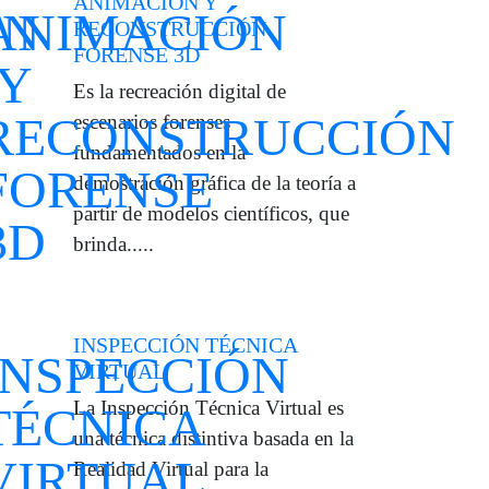
ANIMACIÓN Y
RECONSTRUCCIÓN
FORENSE 3D
Es la recreación digital de
escenarios forenses
fundamentados en la
demostración gráfica de la teoría a
partir de modelos científicos, que
brinda.....
INSPECCIÓN TÉCNICA
VIRTUAL
La Inspección Técnica Virtual es
una técnica distintiva basada en la
Realidad Virtual para la