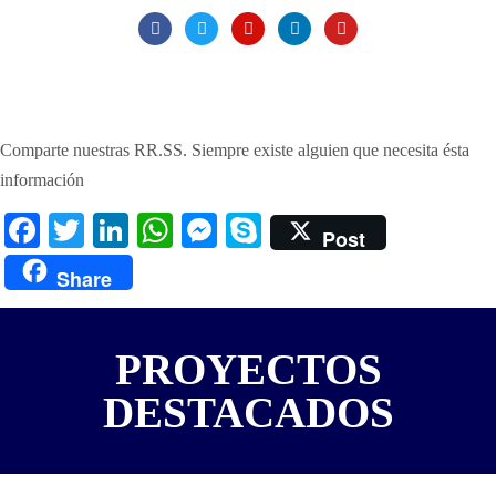
Comparte nuestras RR.SS. Siempre existe alguien que necesita ésta
información
Facebook
Twitter
LinkedIn
WhatsApp
Messenger
Skype
Post
Share
PROYECTOS
DESTACADOS