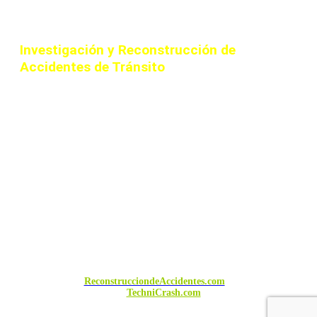
SUCEDIDO
Somos Profesionales dedicados a la
Investigación y Reconstrucción de
Accidentes de Tránsito
que proveemos
servicios en reconstrucción de colisiones,
choques e investigación de accidentes
viales en sus distintas modalidades y
demás servicios relacionados con ésta
área, como elementos probatorios dentro
de la actividad judicial, tanto nacional
como internacionalmente.
©
Copyright 2022 Todos los Derechos
Reservados.
ReconstrucciondeAccidentes.com
es una página
de
TechniCrash.com
.