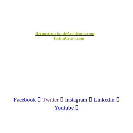
©
Copyright 2022 Todos los Derechos
Reservados.
ReconstrucciondeAccidentes.com
es una página
de
TechniCrash.com
.
Redes Sociales
Facebook
Twitter
Instagram
Linkedin
Youtube
Aulas Virtuales