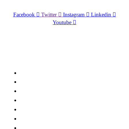
Redes Sociales
Facebook
Twitter
Instagram
Linkedin
Youtube
Aulas Virtuales
Estamos ubicados en
Caracas-Venezuela /
Miami-FL
Info@reconstrucciondeaccidentes.com
USA +1-347-8599182
CCS +58-426.9485925 WhatsApp
CCS +58-416-2198184
CCS +58-414-3004735
VAL +58-424-4412582
VAL +58-424-1693412