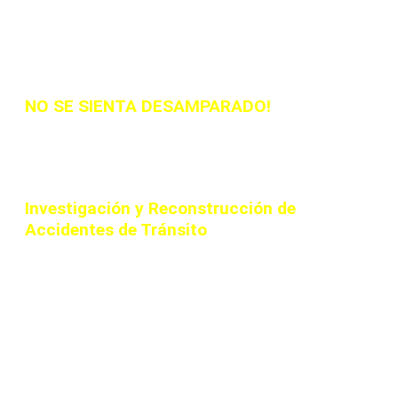
Estimado Usuario de la Web
SI
ESTA INVOLUCRADO EN UN HECHO VIAL,
NO SE SIENTA DESAMPARADO!
PODEMOS
AYUDARLE A OBTENER RESPUESTAS DE LO
SUCEDIDO
Somos Profesionales dedicados a la
Investigación y Reconstrucción de
Accidentes de Tránsito
que proveemos
servicios en reconstrucción de colisiones,
choques e investigación de accidentes
viales en sus distintas modalidades y
demás servicios relacionados con ésta
área, como elementos probatorios dentro
de la actividad judicial, tanto nacional
como internacionalmente.