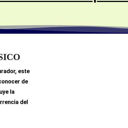
SICO
rador, este
 conocer de
uye la
rrencia del