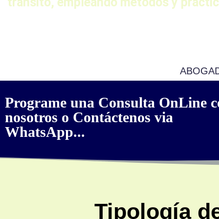
tránsito, empleando métodos y práctic
ABOGAD
Programe una Consulta OnLine c
nosotros o Contáctenos via
WhatsApp...
Tipología d