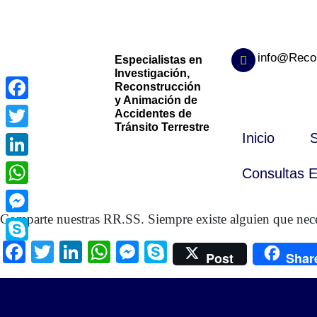
info@Reco
Especialistas en
Investigación,
Reconstrucción
y Animación de
Facebook
Accidentes de
Tránsito Terrestre
Inicio
S
Twitter
LinkedIn
Consultas E
WhatsApp
Comparte nuestras RR.SS. Siempre existe alguien que nece
Messenger
Facebook
Twitter
LinkedIn
WhatsApp
Messenger
Skype
Skype
Post
Shar