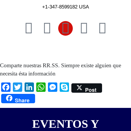
+1-347-8599182 USA
Comparte nuestras RR.SS. Siempre existe alguien que
necesita ésta información
Facebook
Twitter
LinkedIn
WhatsApp
Messenger
Skype
Post
Share
EVENTOS Y